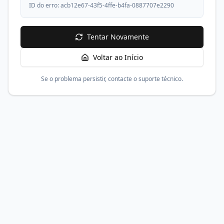
ID do erro:
acb12e67-43f5-4ffe-b4fa-0887707e2290
Tentar Novamente
Voltar ao Início
Se o problema persistir, contacte o suporte técnico.