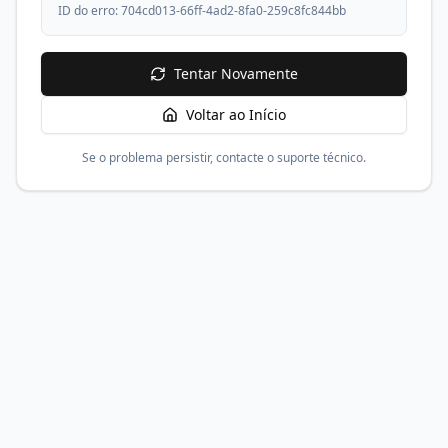
ID do erro:
704cd013-66ff-4ad2-8fa0-259c8fc844bb
Tentar Novamente
Voltar ao Início
Se o problema persistir, contacte o suporte técnico.