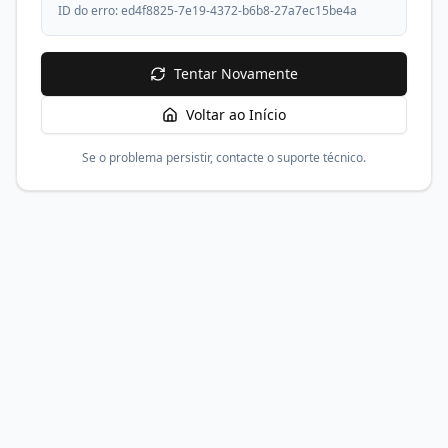
ID do erro:
ed4f8825-7e19-4372-b6b8-27a7ec15be4a
Tentar Novamente
Voltar ao Início
Se o problema persistir, contacte o suporte técnico.